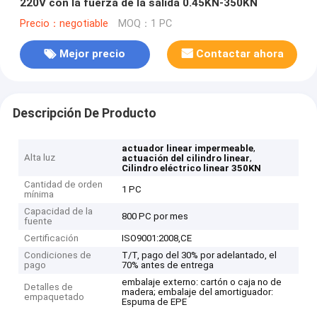
220V con la fuerza de la salida 0.45KN-350KN
Precio：negotiable
MOQ：1 PC
Mejor precio
Contactar ahora
Descripción De Producto
,
actuador linear impermeable
Alta luz
,
actuación del cilindro linear
Cilindro eléctrico linear 350KN
Cantidad de orden
1 PC
mínima
Capacidad de la
800 PC por mes
fuente
Certificación
ISO9001:2008,CE
Condiciones de
T/T, pago del 30% por adelantado, el
pago
70% antes de entrega
embalaje externo: cartón o caja no de
Detalles de
madera; embalaje del amortiguador:
empaquetado
Espuma de EPE