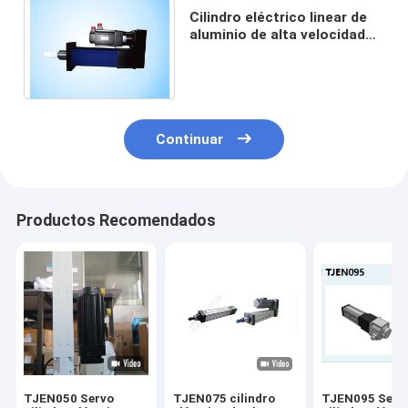
Cilindro eléctrico linear de
aluminio de alta velocidad
220V con la fuerza de la
salida 0.45KN-350KN
Continuar
Productos Recomendados
TJEN050 Servo
TJEN075 cilindro
TJEN095 Serv