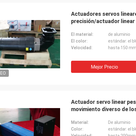
Actuadores servos lineares
precisión/actuador linea
El material:
de aluminio
El color:
Velocidad:
hasta 150 m
Mejor Precio
DEO
Actuador servo linear pes
movimiento diverso de l
Material:
De aluminio
Color:
Velocidad:
hasta 200mm