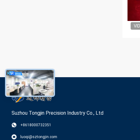
VI
Suzhou Tongjin Precision Industry Co., Ltd
+8618000732351
luoqi@sztongjin.com