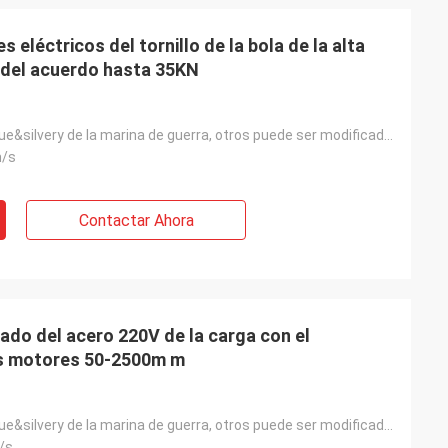
 eléctricos del tornillo de la bola de la alta
r del acuerdo hasta 35KN
estándar: el blue&silvery de la marina de guerra, otros puede ser modificado para requisitos particu
m/s
Contactar Ahora
ado del acero 220V de la carga con el
os motores 50-2500m m
estándar: el blue&silvery de la marina de guerra, otros puede ser modificado para requisitos particu
/s