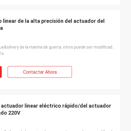
 linear de la alta precisión del actuador del
la
estándar: el blue&silvery de la marina de guerra, otros puede ser modificado para requisitos particu
/s
Contactar Ahora
 actuador linear eléctrico rápido/del actuador
vado 220V