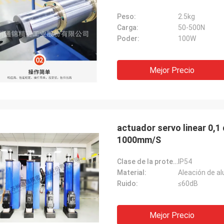
Peso:
2.5kg
Carga:
50-500N
Poder:
100W
Mejor Precio
actuador servo linear 0,1 
1000mm/S
Clase de la protección:
IP54
Material:
Aleación de al
Ruido:
≤60dB
Mejor Precio