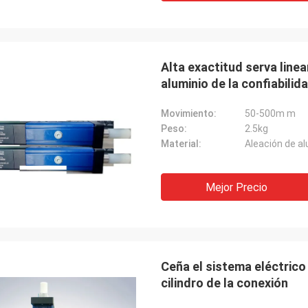
Alta exactitud serva line
aluminio de la confiabilid
Movimiento:
50-500m m
Peso:
2.5kg
Material:
Aleación de al
Mejor Precio
Ceña el sistema eléctric
cilindro de la conexión