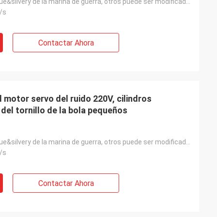
estándar: el blue&silvery de la marina de guerra, otros puede ser modificado para requisitos particu
/s
Contactar Ahora
 motor servo del ruido 220V, cilindros
 del tornillo de la bola pequeños
estándar: el blue&silvery de la marina de guerra, otros puede ser modificado para requisitos particu
/s
Contactar Ahora