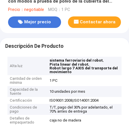
con modos a prueba de polvo de la cubierta del
órgano
Precio：negotiable
MOQ：1 PC
Mejor precio
Contactar ahora
Descripción De Producto
,
sistema ferroviario del robot
,
Pista linear del robot
Alta luz
Robot largo 7 AXIS del transporte del
movimiento
Cantidad de orden
1 PC
mínima
Capacidad de la
10 unidades por mes
fuente
Certificación
ISO9001:2008,ISO14001:2004
Condiciones de
T/T, pago del 30% por adelantado, el
pago
70% antes de entrega
Detalles de
caja no de madera
empaquetado