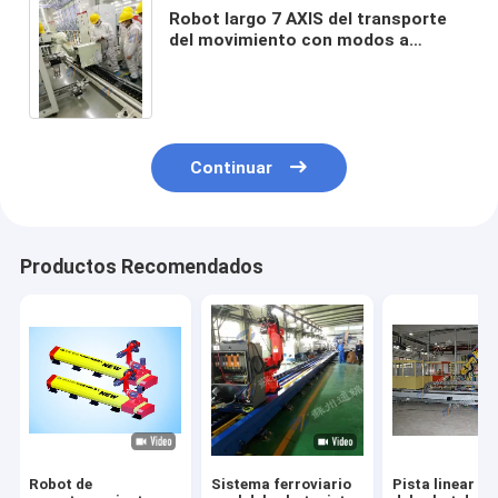
Robot largo 7 AXIS del transporte
del movimiento con modos a
prueba de polvo de la cubierta del
órgano
Continuar
Productos Recomendados
Robot de
Sistema ferroviario
Pista linear de