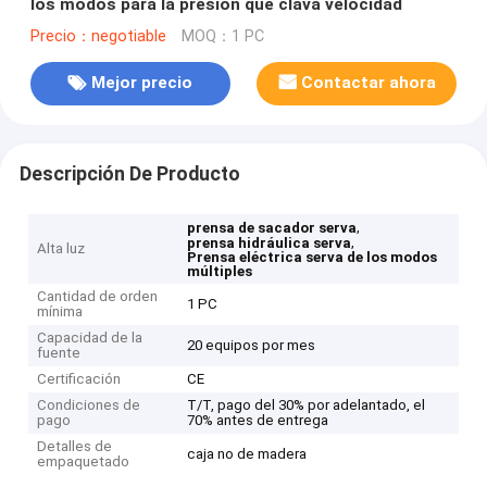
los modos para la presión que clava velocidad
Precio：negotiable
MOQ：1 PC
Mejor precio
Contactar ahora
Descripción De Producto
,
prensa de sacador serva
,
prensa hidráulica serva
Alta luz
Prensa eléctrica serva de los modos
múltiples
Cantidad de orden
1 PC
mínima
Capacidad de la
20 equipos por mes
fuente
Certificación
CE
Condiciones de
T/T, pago del 30% por adelantado, el
pago
70% antes de entrega
Detalles de
caja no de madera
empaquetado