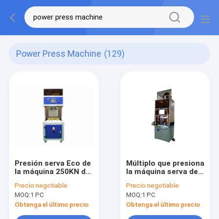
Power Press Machine
(129)
Presión serva Eco de
Múltiplo que presiona
la máquina 250KN de
la máquina serva de
la prensa de la
la prensa de los
Precio:
negotiable
Precio:
negotiable
bomba de agua del
modos para el
MOQ:
1 PC
MOQ:
1 PC
automóvil -
Pin/presionar de la
amistoso
manga
Obtenga el último precio
Obtenga el último precio