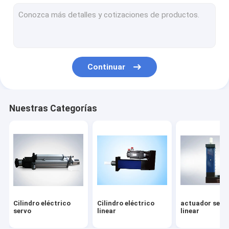
Cilindro eléctrico resistente
máquina serva de la prensa
prensa conducida servo
Continuar
Prensa eléctrica serva
eje del robot 7
Nuestras Categorías
pista linear del robot
sistema ferroviario del robot
Planta de fabricación de motor
Cilindro eléctrico
Cilindro eléctrico
actuador serv
servo
linear
linear