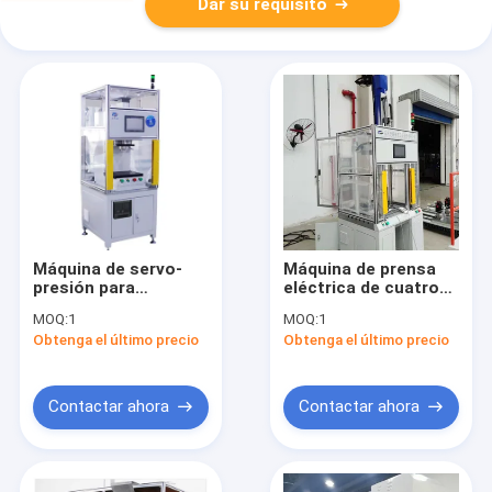
Dar su requisito
Máquina de servo-
Máquina de prensa
presión para
eléctrica de cuatro
ingeniería de
columnas de servo
MOQ:
1
MOQ:
1
precisión
para materiales de
Obtenga el último precio
Obtenga el último precio
acero, aluminio,
cobre y latón con
presión sin pasos
Contactar ahora
Contactar ahora