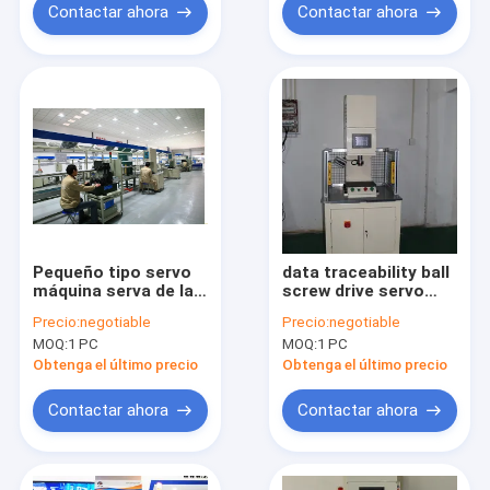
Contactar ahora
Contactar ahora
Pequeño tipo servo
data traceability ball
máquina serva de la
screw drive servo
prensa de la alta
pressing machine for
Precio:
negotiable
Precio:
negotiable
precisión/de la
micro-motor and
MOQ:
1 PC
MOQ:
1 PC
pantalla táctil de la
internal parts
prensa
assembly
Obtenga el último precio
Obtenga el último precio
Contactar ahora
Contactar ahora