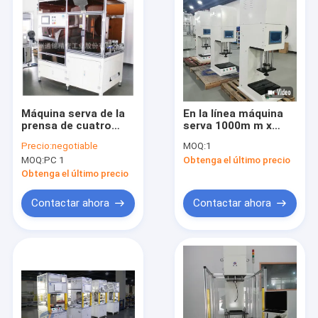
Máquina serva de la
En la línea máquina
prensa de cuatro
serva 1000m m x
columnas con el
1000m m x 1000m m
Precio:
negotiable
MOQ:
1
sistema de vigilancia
de la prensa de la
MOQ:
PC 1
Obtenga el último precio
del estator
inspección de la
calidad
Obtenga el último precio
Contactar ahora
Contactar ahora
Hogar
Productos
VR Show