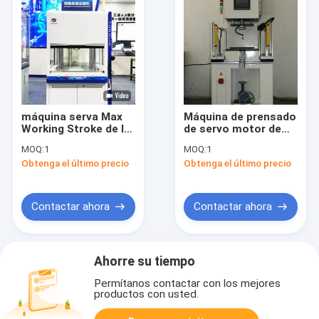
máquina serva Max
Máquina de prensado
Working Stroke de la
de servo motor de
prensa 1000MPa
alta velocidad Modos
MOQ:
1
MOQ:
1
1000m m para el uso
de montaje de
Obtenga el último precio
Obtenga el último precio
industrial
prensas múltiples
Contactar ahora
Contactar ahora
Ahorre su tiempo
Permítanos contactar con los mejores
productos con usted.